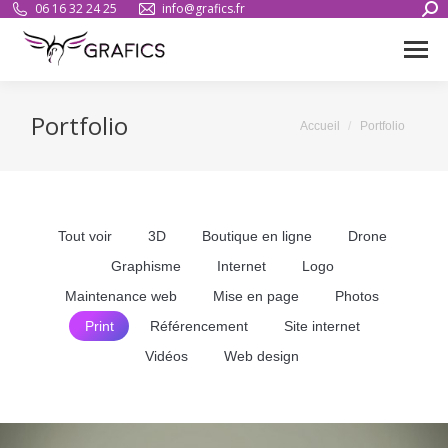
Sear
06 16 32 24 25
info@grafics.fr
Portfolio
Vous êtes ici :
Accueil
Portfolio
Tout voir
3D
Boutique en ligne
Drone
Graphisme
Internet
Logo
Maintenance web
Mise en page
Photos
Print
Référencement
Site internet
Vidéos
Web design