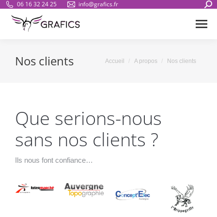
Sear
06 16 32 24 25
info@grafics.fr
Nos clients
Vous êtes ici :
Accueil
A propos
Nos clients
Que serions-nous
sans nos clients ?
Ils nous font confiance…