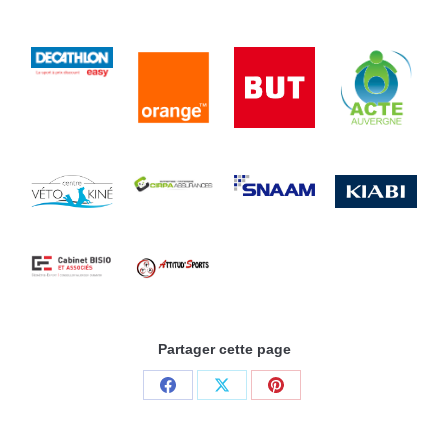
Partager cette page
Share
Share
Share
on
on
on