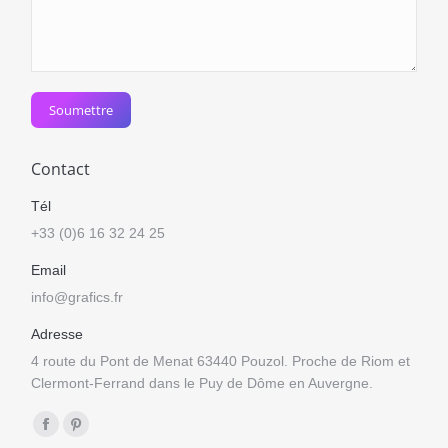
Soumettre
Contact
Tél
+33 (0)6 16 32 24 25
Email
info@grafics.fr
Adresse
4 route du Pont de Menat 63440 Pouzol. Proche de Riom et
Clermont-Ferrand dans le Puy de Dôme en Auvergne.
Trouvez nous sur :
Facebook
Pinterest