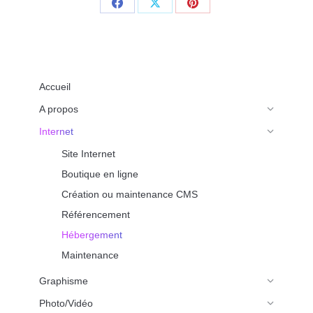
Share
Share
Share
on
on
on
Facebook
X
Pinterest
Accueil
A propos
Internet
Site Internet
Boutique en ligne
Création ou maintenance CMS
Référencement
Hébergement
Maintenance
Graphisme
Photo/Vidéo