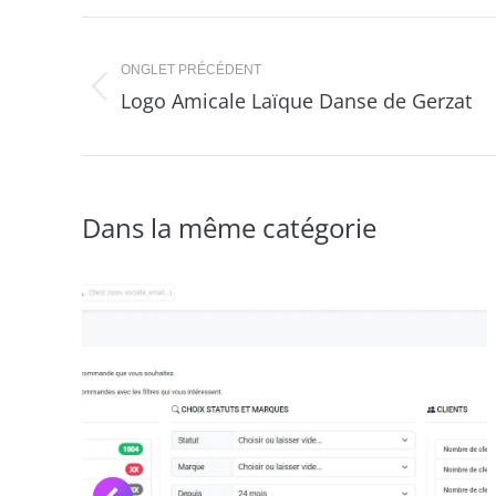
Navigation
de
ONGLET PRÉCÉDENT
Logo Amicale Laïque Danse de Gerzat
Onglet
commentaire
précédent
Dans la même catégorie