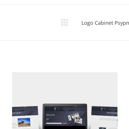
Facebook
Pinterest
X
Logo Cabinet Psypn
Projets
similaires