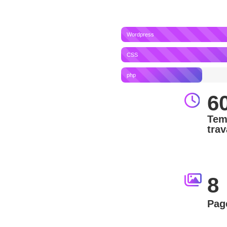
Wordpress
CSS
php
6
Tem
trav
8
Pag