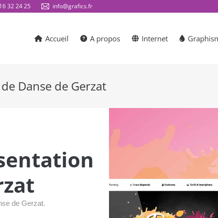
16 32 24 25
info@grafics.fr
Accueil
A propos
Internet
Graphis
e de Danse de Gerzat
ésentation
rzat
anse de Gerzat.