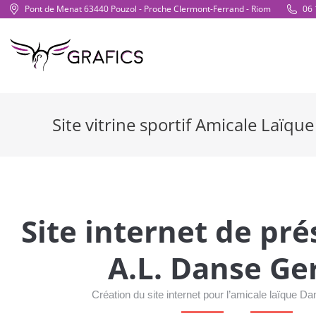
Pont de Menat 63440 Pouzol - Proche Clermont-Ferrand - Riom
06 
Site vitrine sportif Amicale Laïqu
Site internet de pr
A.L. Danse Ge
Création du site internet pour l’amicale laïque D