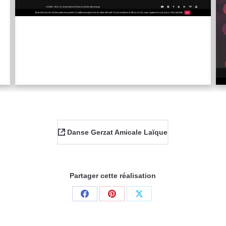
Danse Gerzat Amicale Laïque
Partager cette réalisation
Share
Share
Share
on
on
on