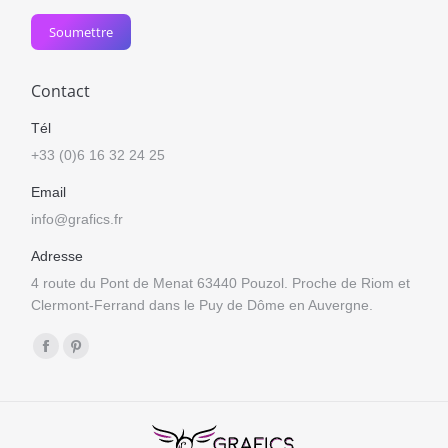
Soumettre
Contact
Tél
+33 (0)6 16 32 24 25
Email
info@grafics.fr
Adresse
4 route du Pont de Menat 63440 Pouzol. Proche de Riom et
Clermont-Ferrand dans le Puy de Dôme en Auvergne.
Trouvez nous sur :
Facebook
Pinterest
page
page
opens
opens
in
in