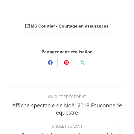
MS Courtier - Courtage en assurances
Partager cette réalisation
Share
Share
Share
on
on
on
Facebook
Pinterest
X
Navigation
ONGLET PRÉCÉDENT
de
Affiche spectacle de Noël 2018 Fauconnerie
Onglet
équestre
commentaire
précédent
ONGLET SUIVANT
Projets