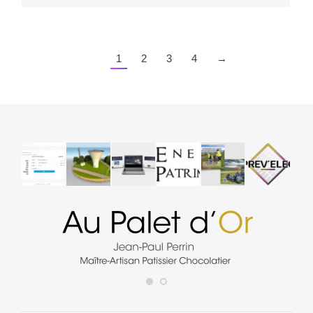
1
2
3
4
→