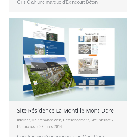
Gris Clair une marque d’Exincourt Béton
Site Résidence La Montille Mont-Dore
Internet
,
Maintenance web
,
Référencement
,
Site internet
Par
grafics
28 mars 2016
Construction d’une résidence au Mont-Dore