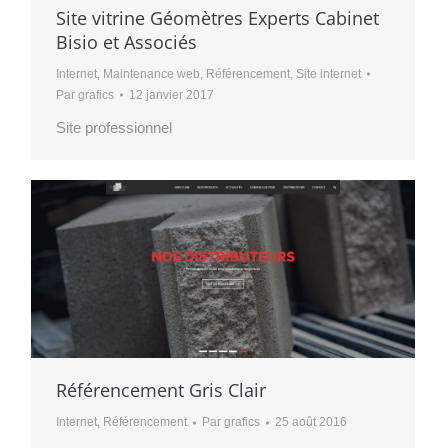
Site vitrine Géomètres Experts Cabinet
Bisio et Associés
Internet
,
Maintenance web
,
Référencement
,
Site internet
Par
grafics
12 janvier 2017
Site professionnel
Référencement Gris Clair
Internet
,
Référencement
Par
grafics
25 août 2016