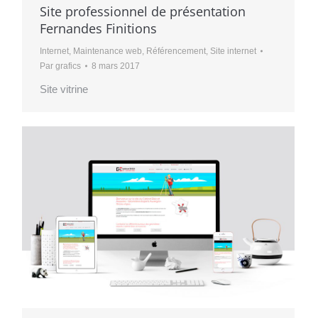
Site professionnel de présentation
Fernandes Finitions
Internet
,
Maintenance web
,
Référencement
,
Site internet
Par
grafics
8 mars 2017
Site vitrine