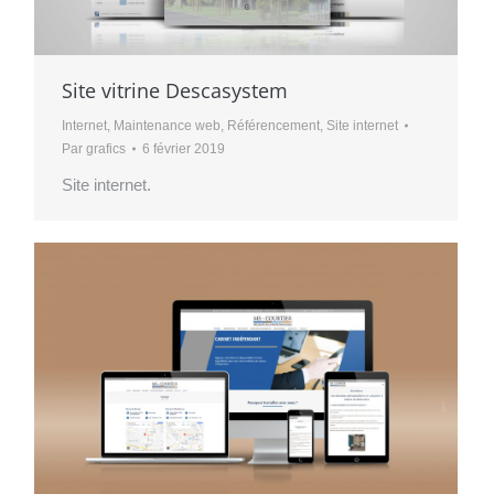
Site vitrine Descasystem
Internet
,
Maintenance web
,
Référencement
,
Site internet
Par
grafics
6 février 2019
Site internet.