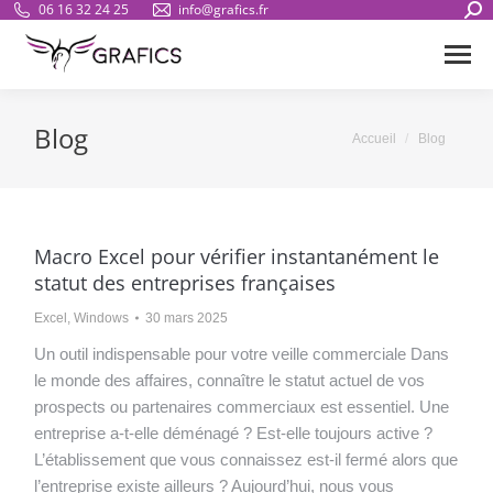
Sear
06 16 32 24 25
info@grafics.fr
Blog
Vous êtes ici :
Accueil
Blog
Macro Excel pour vérifier instantanément le
statut des entreprises françaises
Excel
,
Windows
30 mars 2025
Un outil indispensable pour votre veille commerciale Dans
le monde des affaires, connaître le statut actuel de vos
prospects ou partenaires commerciaux est essentiel. Une
entreprise a-t-elle déménagé ? Est-elle toujours active ?
L’établissement que vous connaissez est-il fermé alors que
l’entreprise existe ailleurs ? Aujourd’hui, nous vous