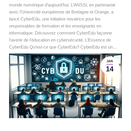
monde numérique d’aujourd’hui. L’ANSSI, en partenariat
avec l’Université européenne de Bretagne et Orange, a
lancé CyberEdu, une initiative novatrice pour les
responsables de formation et les enseignants en
informatique. Découvrez comment CyberEdu façonne
l’avenir de l’éducation en cybersécurité. L’Essence de
CyberEdu Qu’est-ce que CyberEdu? CyberEdu est un…
JAN
14