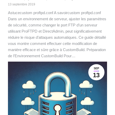
13 septembre 2019
Astucecustom proftpd.conf A savoircustom proftpd.conf
Dans un environnement de serveur, ajuster les paramètres
de sécurité, comme changer le port FTP d’un serveur
utilisant ProFTPD et DirectAdmin, peut significativement
réduire le risque d’attaques automatiques. Ce guide détaillé
vous montre comment effectuer cette modification de
manière efficace et sûre grâce à CustomBuild. Préparation
de l’Environnement CustomBuild Pour…
SEP
13