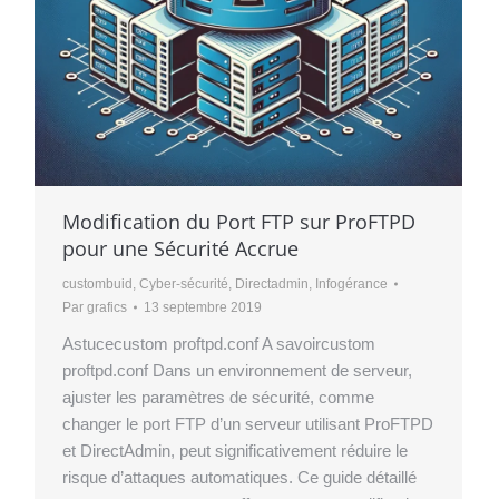
Modification du Port FTP sur ProFTPD
pour une Sécurité Accrue
custombuid
,
Cyber-sécurité
,
Directadmin
,
Infogérance
Par
grafics
13 septembre 2019
Astucecustom proftpd.conf A savoircustom
proftpd.conf Dans un environnement de serveur,
ajuster les paramètres de sécurité, comme
changer le port FTP d’un serveur utilisant ProFTPD
et DirectAdmin, peut significativement réduire le
risque d’attaques automatiques. Ce guide détaillé