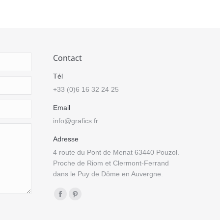
Contact
Tél
+33 (0)6 16 32 24 25
Email
info@grafics.fr
Adresse
4 route du Pont de Menat 63440 Pouzol.
Proche de Riom et Clermont-Ferrand
dans le Puy de Dôme en Auvergne.
Trouvez nous sur :
Facebook
Pinterest
page
page