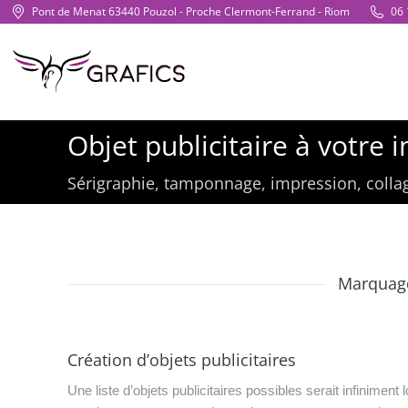
Pont de Menat 63440 Pouzol - Proche Clermont-Ferrand - Riom
06 
Objet publicitaire à votre 
Vous êtes ici :
Sérigraphie, tamponnage, impression, collage
Marquage
Création d’objets publicitaires
Une liste d’objets publicitaires possibles serait infinim