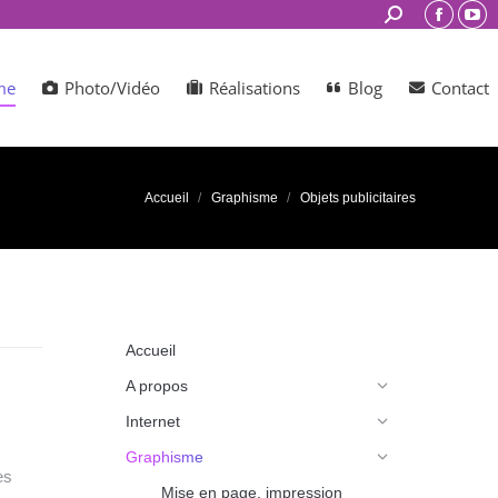
Search:
Facebo
You
page
pag
opens
ope
me
Photo/Vidéo
Réalisations
Blog
Contact
in
in
new
ne
window
win
Accueil
Graphisme
Objets publicitaires
Accueil
A propos
Internet
Graphisme
es
Mise en page, impression