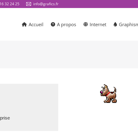
16 32 24 25
info@grafics.fr
Accueil
A propos
Internet
Graphis
e, Gestan accompagne aussi
s plus importantes.
eprise