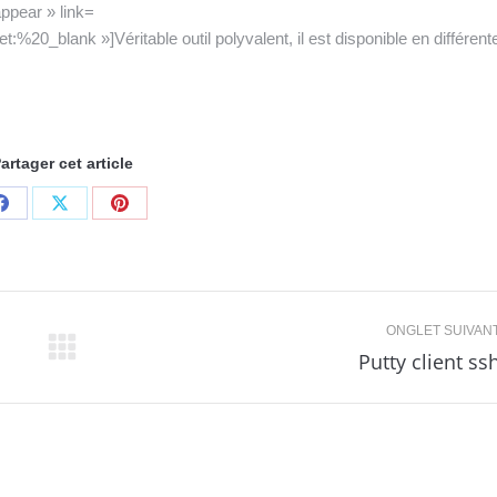
ppear » link=
0_blank »]Véritable outil polyvalent, il est disponible en différent
artager cet article
Share
Share
Share
on
on
on
Facebook
X
Pinterest
ONGLET SUIVAN
Putty client ss
Onglet
suivant