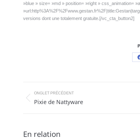
»blue » size= »md » position= »right » css_animation= »a
»url:http%3A%2F%2Fwww.gestan.fr%2F|title:Gestan|target:%2
versions dont une totalement gratuite.[/vc_cta_button2]
P
Navigation
ONGLET PRÉCÉDENT
de
Pixie de Nattyware
Onglet
précédent
commentaire
En relation