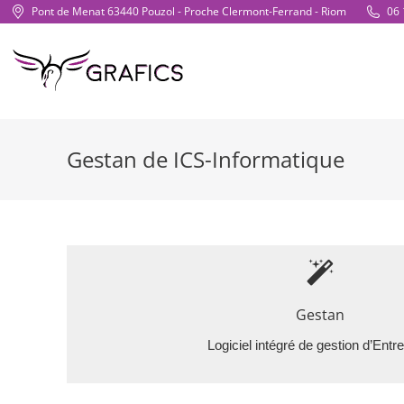
Pont de Menat 63440 Pouzol - Proche Clermont-Ferrand - Riom
06 
Gestan de ICS-Informatique
Gestan
Multi-utilisateurs, évolutif et fortement paramétrabl
Gestan
bien les auto-entreprises que les entreprises le
Logiciel intégré de gestion d’Entr