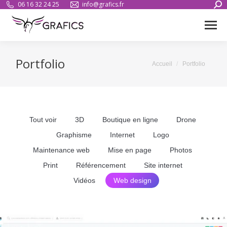
Sear
06 16 32 24 25
info@grafics.fr
Portfolio
Vous êtes ici :
Accueil
Portfolio
Tout voir
3D
Boutique en ligne
Drone
Graphisme
Internet
Logo
Maintenance web
Mise en page
Photos
Print
Référencement
Site internet
Vidéos
Web design