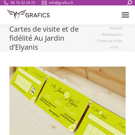
Sear
06 16 32 24 25
info@grafics.fr
Cartes de visite et de
Vous êtes ici :
Accueil
Réalisations
fidélité Au Jardin
Cartes de visite
d’Elyanis
et de…