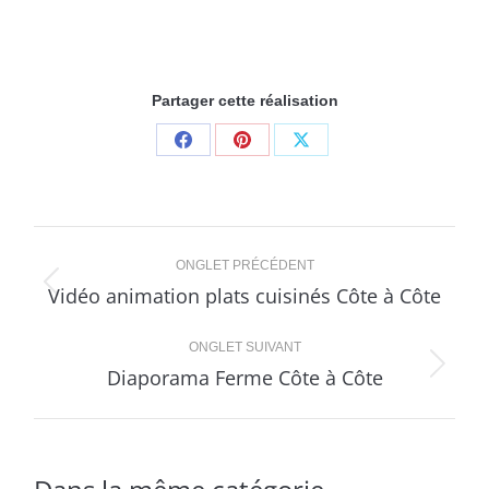
Partager cette réalisation
Share
Share
Share
on
on
on
Facebook
Pinterest
X
Navigation
ONGLET PRÉCÉDENT
de
Vidéo animation plats cuisinés Côte à Côte
Onglet
précédent
commentaire
ONGLET SUIVANT
Diaporama Ferme Côte à Côte
Projets
similaires