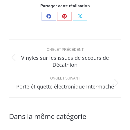
Partager cette réalisation
Share
Share
Share
on
on
on
Facebook
Pinterest
X
Navigation
ONGLET PRÉCÉDENT
de
Vinyles sur les issues de secours de
Onglet
Décathlon
commentaire
précédent
ONGLET SUIVANT
Porte étiquette électronique Intermaché
Projets
similaires
Dans la même catégorie