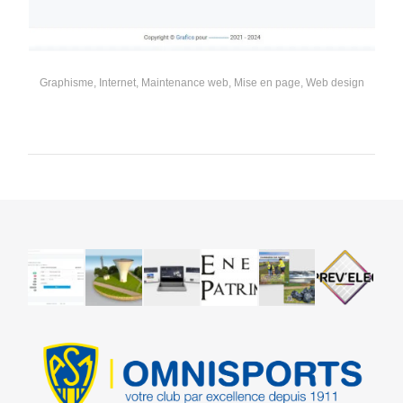
Graphisme
,
Internet
,
Maintenance web
,
Mise en page
,
Web design