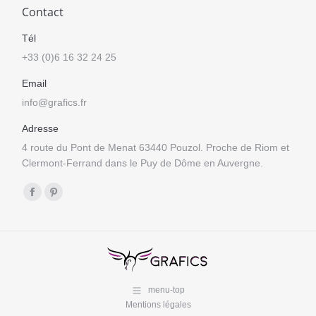
Contact
Tél
+33 (0)6 16 32 24 25
Email
info@grafics.fr
Adresse
4 route du Pont de Menat 63440 Pouzol. Proche de Riom et
Clermont-Ferrand dans le Puy de Dôme en Auvergne.
Trouvez nous sur :
Facebook
Pinterest
page
page
opens
opens
in
in
new
new
menu-top
window
window
Mentions légales