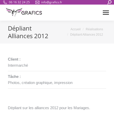
Sear
06 16 32 24 25
info@grafics.fr
Dépliant
Vous êtes ici :
Accueil
Réalisations
Alliances 2012
Dépliant Alliances 2012
Client :
Intermarché
Tâche :
Photos, création graphique, impression
Dépliant sur les alliances 2012 pour les Mariages.