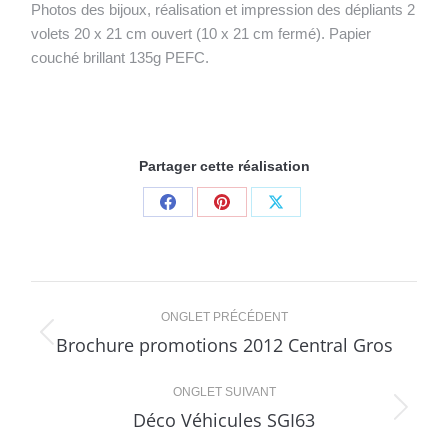
Photos des bijoux, réalisation et impression des dépliants 2
volets 20 x 21 cm ouvert (10 x 21 cm fermé). Papier
couché brillant 135g PEFC.
Partager cette réalisation
Share
Share
Share
on
on
on
Facebook
Pinterest
X
Navigation
ONGLET PRÉCÉDENT
de
Brochure promotions 2012 Central Gros
Onglet
précédent
commentaire
ONGLET SUIVANT
Déco Véhicules SGI63
Projets
similaires