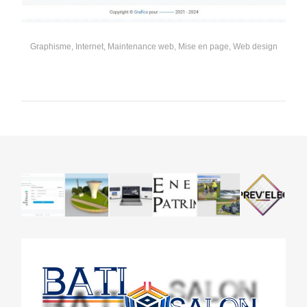
Graphisme
,
Internet
,
Maintenance web
,
Mise en page
,
Web design