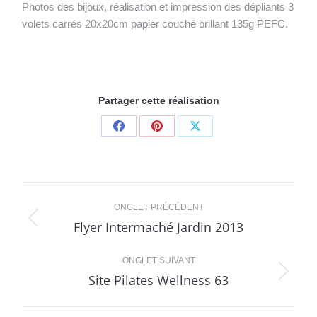
Photos des bijoux, réalisation et impression des dépliants 3
volets carrés 20x20cm papier couché brillant 135g PEFC.
Partager cette réalisation
Share
Share
Share
on
on
on
Facebook
Pinterest
X
Navigation
ONGLET PRÉCÉDENT
de
Flyer Intermaché Jardin 2013
Onglet
précédent
commentaire
ONGLET SUIVANT
Site Pilates Wellness 63
Projets
similaires