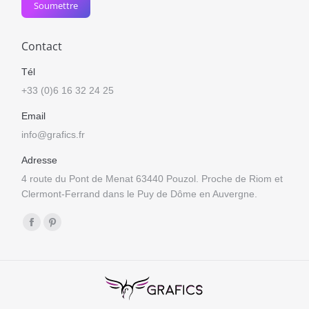
Soumettre
Contact
Tél
+33 (0)6 16 32 24 25
Email
info@grafics.fr
Adresse
4 route du Pont de Menat 63440 Pouzol. Proche de Riom et
Clermont-Ferrand dans le Puy de Dôme en Auvergne.
Trouvez nous sur :
Facebook
Pinterest
page
page
opens
opens
in
in
new
new