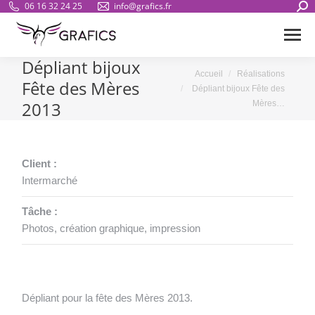
Sear
06 16 32 24 25
info@grafics.fr
Dépliant bijoux
Vous êtes ici :
Accueil
Réalisations
Fête des Mères
Dépliant bijoux Fête des
2013
Mères…
Client :
Intermarché
Tâche :
Photos, création graphique, impression
Dépliant pour la fête des Mères 2013.