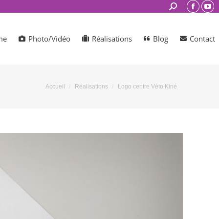
Search:
Facebo
You
page
pag
opens
ope
me
Photo/Vidéo
Réalisations
Blog
Contact
in
in
new
ne
window
win
Vous êtes ici :
Accueil
Réalisations
Logo centre Véto Kiné