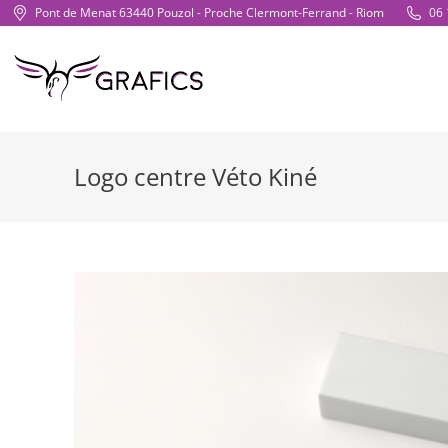
Pont de Menat 63440 Pouzol - Proche Clermont-Ferrand - Riom
06 
Logo centre Véto Kiné