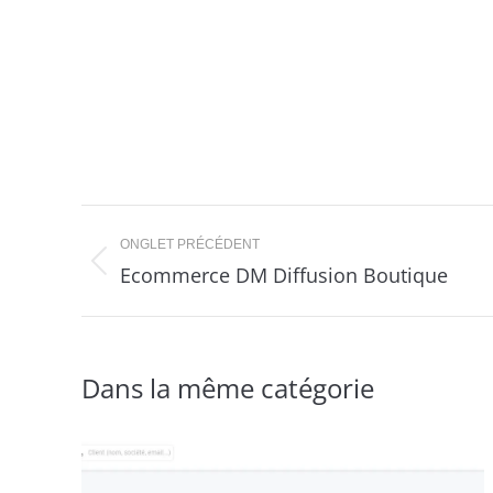
Navigation
ONGLET PRÉCÉDENT
de
Ecommerce DM Diffusion Boutique
Onglet
précédent
commentaire
Dans la même catégorie