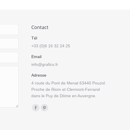
Contact
Tél
+33 (0)6 16 32 24 25
Email
info@grafics.fr
Adresse
4 route du Pont de Menat 63440 Pouzol.
Proche de Riom et Clermont-Ferrand
dans le Puy de Dôme en Auvergne.
Trouvez nous sur :
Facebook
Pinterest
page
page
opens
opens