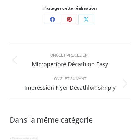
Partager cette réalisation
Share
Share
Share
on
on
on
Facebook
Pinterest
X
Navigation
ONGLET PRÉCÉDENT
de
Microperforé Décathlon Easy
Onglet
précédent
commentaire
ONGLET SUIVANT
Impression Flyer Decathlon simply
Projets
similaires
Dans la même catégorie