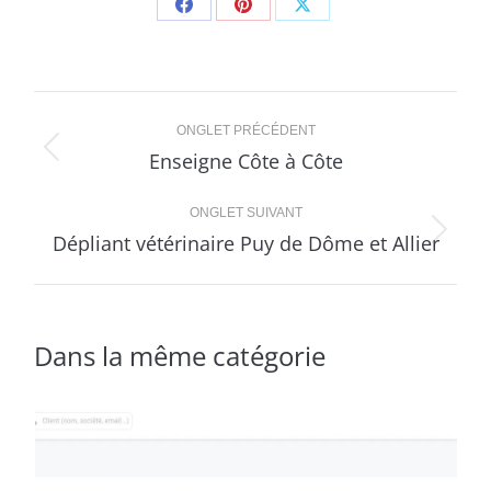
Share
Share
Share
on
on
on
Facebook
Pinterest
X
Navigation
ONGLET PRÉCÉDENT
de
Enseigne Côte à Côte
Onglet
précédent
commentaire
ONGLET SUIVANT
Dépliant vétérinaire Puy de Dôme et Allier
Projets
similaires
Dans la même catégorie