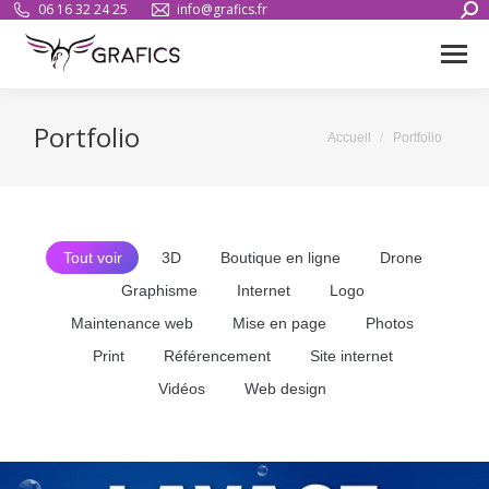
Sear
06 16 32 24 25
info@grafics.fr
Portfolio
Vous êtes ici :
Accueil
Portfolio
Tout voir
3D
Boutique en ligne
Drone
Graphisme
Internet
Logo
Maintenance web
Mise en page
Photos
Print
Référencement
Site internet
Vidéos
Web design