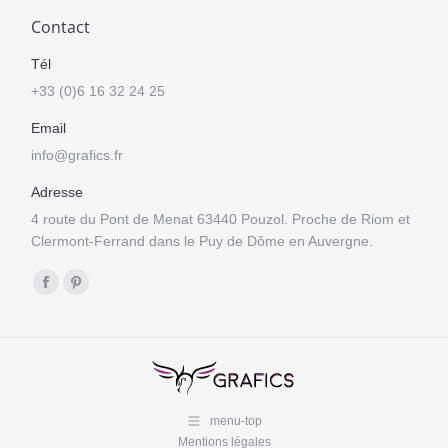
Contact
Tél
+33 (0)6 16 32 24 25
Email
info@grafics.fr
Adresse
4 route du Pont de Menat 63440 Pouzol. Proche de Riom et
Clermont-Ferrand dans le Puy de Dôme en Auvergne.
Trouvez nous sur :
Facebook
Pinterest
page
page
opens
opens
in
in
new
new
menu-top
window
window
Mentions légales