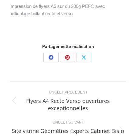
Impression de flyers A5 sur du 300g PEFC avec
pelliculage brillant recto et verso
Partager cette réalisation
Share
Share
Share
on
on
on
Facebook
Pinterest
X
Navigation
ONGLET PRÉCÉDENT
de
Flyers A4 Recto Verso ouvertures
Onglet
exceptionnelles
commentaire
précédent
ONGLET SUIVANT
Site vitrine Géomètres Experts Cabinet Bisio
Projets