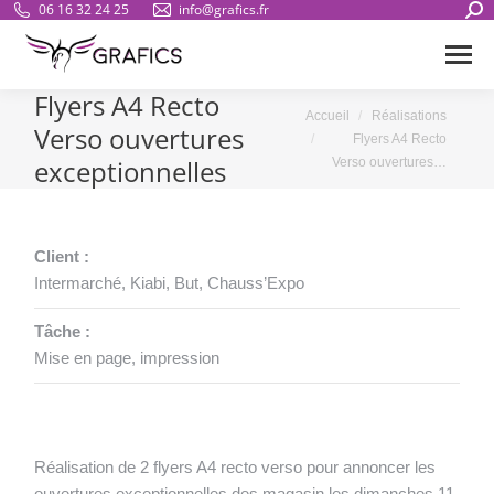
Sear
06 16 32 24 25
info@grafics.fr
Flyers A4 Recto
Vous êtes ici :
Accueil
Réalisations
Verso ouvertures
Flyers A4 Recto
exceptionnelles
Verso ouvertures…
Client :
Intermarché, Kiabi, But, Chauss’Expo
Tâche :
Mise en page, impression
Réalisation de 2 flyers A4 recto verso pour annoncer les
ouvertures exceptionnelles des magasin les dimanches 11