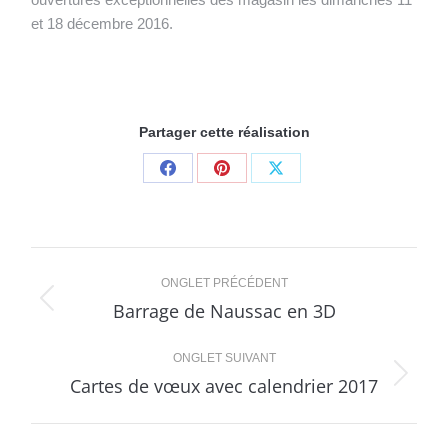
et 18 décembre 2016.
Partager cette réalisation
Share
Share
Share
on
on
on
Facebook
Pinterest
X
Navigation
ONGLET PRÉCÉDENT
de
Barrage de Naussac en 3D
Onglet
précédent
commentaire
ONGLET SUIVANT
Cartes de vœux avec calendrier 2017
Projets
similaires