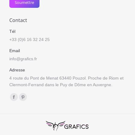
Soumettre
Contact
Tél
+33 (0)6 16 32 24 25
Email
info@grafics.fr
Adresse
4 route du Pont de Menat 63440 Pouzol. Proche de Riom et
Clermont-Ferrand dans le Puy de Dôme en Auvergne.
Trouvez nous sur :
Facebook
Pinterest
page
page
opens
opens
in
in
new
new