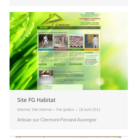
Site FG Habitat
Internet
,
Site internet
Par
grafics
18 avril 2011
Artisan sur Clermont-Ferrand Auvergne