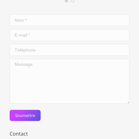
Nom *
E-mail *
Téléphone
Message
Soumettre
Contact