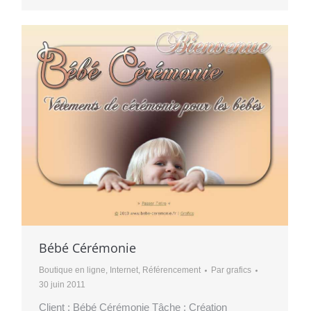
Bébé Cérémonie
Boutique en ligne
,
Internet
,
Référencement
Par
grafics
30 juin 2011
Client : Bébé Cérémonie Tâche : Création