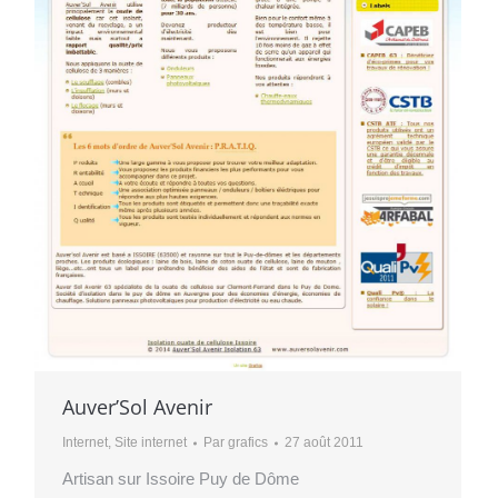
Auver’Sol Avenir
Internet
,
Site internet
Par
grafics
27 août 2011
Artisan sur Issoire Puy de Dôme