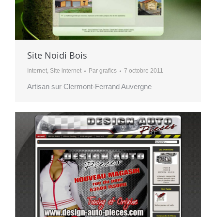
Site Noidi Bois
Internet
,
Site internet
Par
grafics
7 octobre 2011
Artisan sur Clermont-Ferrand Auvergne