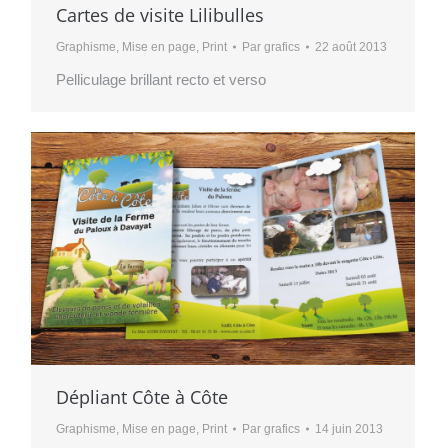
Cartes de visite Lilibulles
Graphisme
,
Mise en page
,
Print
Par
grafics
22 août 2013
Pelliculage brillant recto et verso
Dépliant Côte à Côte
Graphisme
,
Mise en page
,
Print
Par
grafics
14 juin 2013