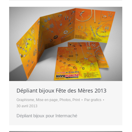
Dépliant bijoux Fête des Mères 2013
Graphisme
,
Mise en page
,
Photos
,
Print
Par
grafics
30 avril 2013
Dépliant bijoux pour Intermaché