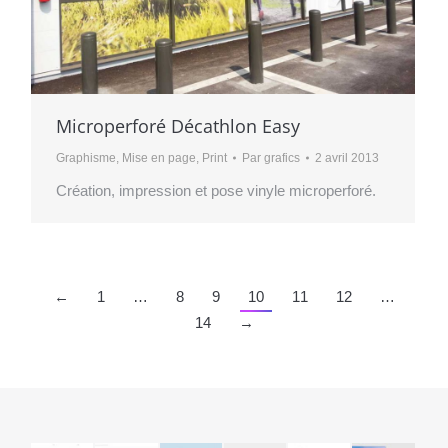
Microperforé Décathlon Easy
Graphisme
,
Mise en page
,
Print
Par
grafics
2 avril 2013
Création, impression et pose vinyle microperforé.
←
1
…
8
9
10
11
12
…
14
→