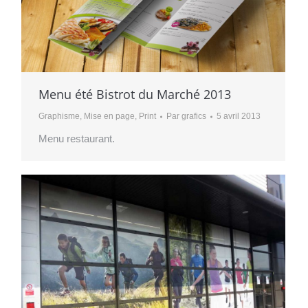
Menu été Bistrot du Marché 2013
Graphisme
,
Mise en page
,
Print
Par
grafics
5 avril 2013
Menu restaurant.