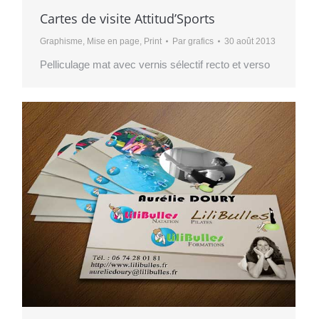
Cartes de visite Attitud’Sports
Graphisme
,
Mise en page
,
Print
Par
grafics
30 août 2013
Pelliculage mat avec vernis sélectif recto et verso