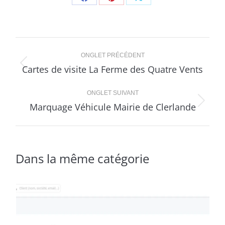
Share
Share
Share
on
on
on
Facebook
Pinterest
X
Navigation
ONGLET PRÉCÉDENT
de
Cartes de visite La Ferme des Quatre Vents
Onglet
précédent
commentaire
ONGLET SUIVANT
Marquage Véhicule Mairie de Clerlande
Projets
similaires
Dans la même catégorie