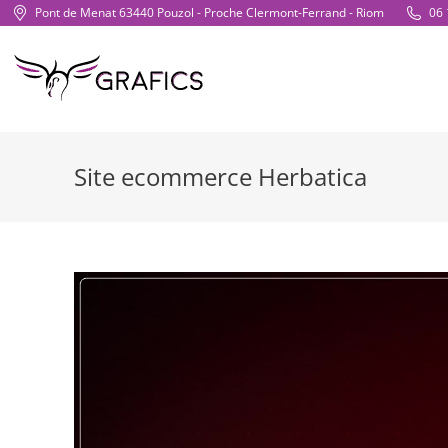
Pont de Menat 63440 Pouzol - Proche Clermont-Ferrand - Riom
06 
Site ecommerce Herbatica