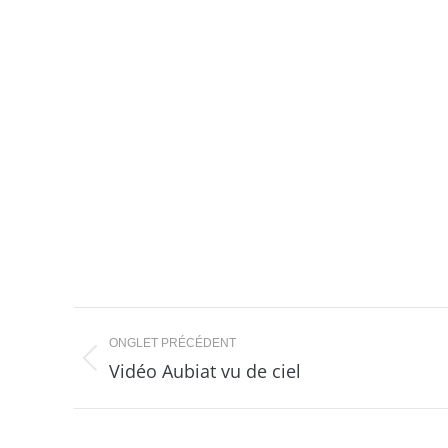
Navigation
ONGLET PRÉCÉDENT
de
Vidéo Aubiat vu de ciel
Onglet
précédent
commentaire