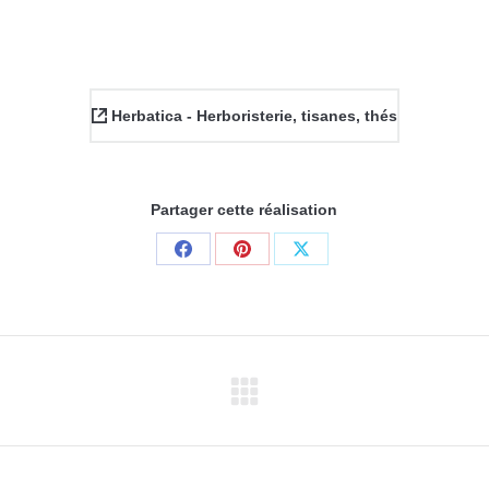
Herbatica - Herboristerie, tisanes, thés
Partager cette réalisation
Share
Share
Share
on
on
on
Facebook
Pinterest
X
Projets
similaires