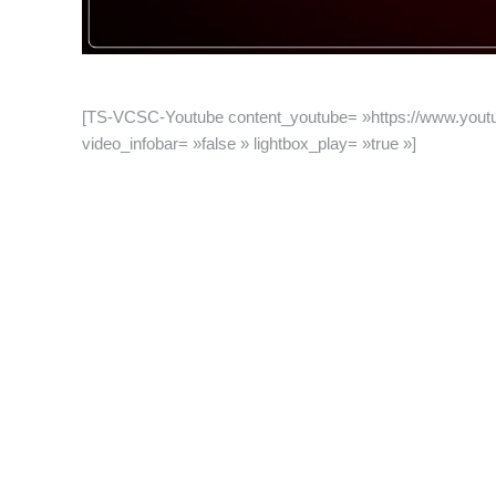
[TS-VCSC-Youtube content_youtube= »https://www.yout
video_infobar= »false » lightbox_play= »true »]