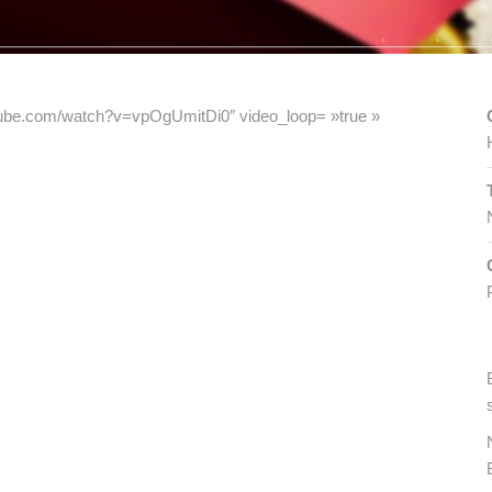
ube.com/watch?v=vpOgUmitDi0″ video_loop= »true »