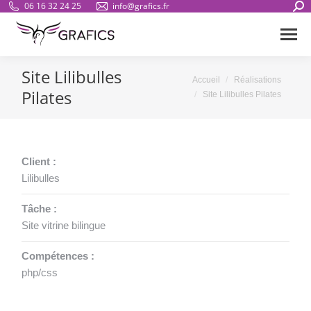
Sear
06 16 32 24 25
info@grafics.fr
Site Lilibulles
Vous êtes ici :
Accueil
Réalisations
Pilates
Site Lilibulles Pilates
Client :
Lilibulles
Tâche :
Site vitrine bilingue
Compétences :
php/css