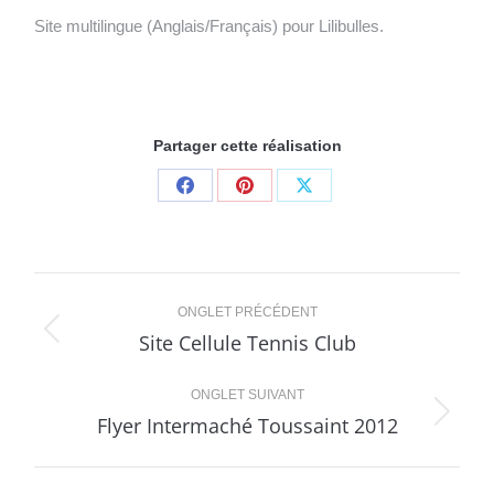
Site multilingue (Anglais/Français) pour Lilibulles.
Partager cette réalisation
Share
Share
Share
on
on
on
Facebook
Pinterest
X
Navigation
ONGLET PRÉCÉDENT
de
Site Cellule Tennis Club
Onglet
précédent
commentaire
ONGLET SUIVANT
Flyer Intermaché Toussaint 2012
Projets
similaires