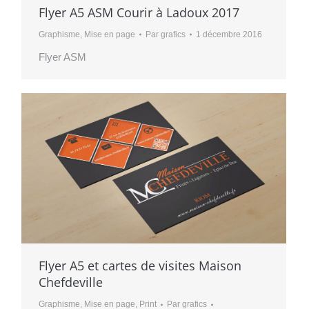
Flyer A5 ASM Courir à Ladoux 2017
Graphisme
,
Mise en page
Par
grafics
1 décembre 2016
Flyer ASM
Flyer A5 et cartes de visites Maison
Chefdeville
Graphisme
,
Mise en page
,
Print
Par
grafics