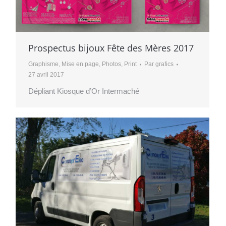
Prospectus bijoux Fête des Mères 2017
Graphisme
,
Mise en page
,
Photos
,
Print
Par
grafics
27 avril 2017
Dépliant Kiosque d’Or Intermaché