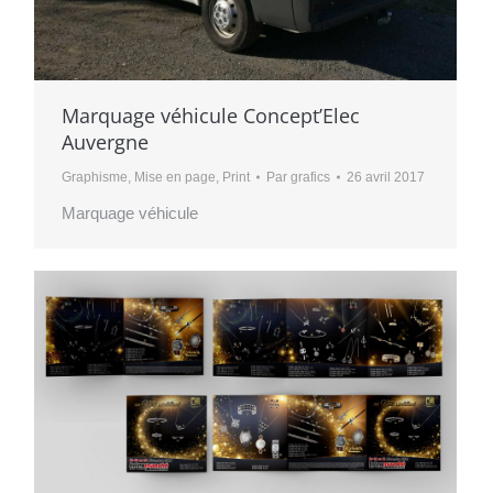
Marquage véhicule Concept’Elec
Auvergne
Graphisme
,
Mise en page
,
Print
Par
grafics
26 avril 2017
Marquage véhicule