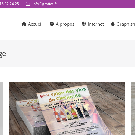
16 32 24 25
info@grafics.fr
Accueil
A propos
Internet
Graphis
ge