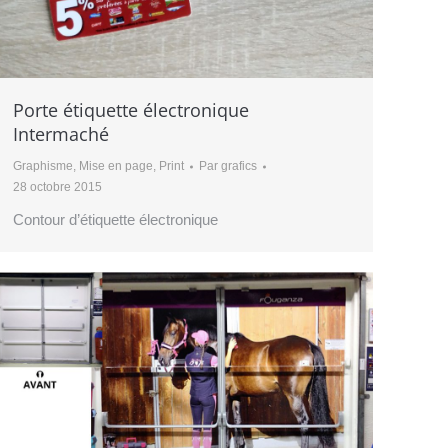
Porte étiquette électronique
Intermaché
Graphisme
,
Mise en page
,
Print
Par
grafics
28 octobre 2015
Contour d’étiquette électronique