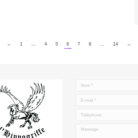
←
1
…
4
5
6
7
8
…
14
→
Nom *
E-mail *
Téléphone
Message