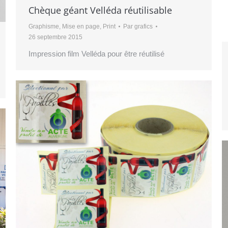
Chèque géant Velléda réutilisable
Graphisme
,
Mise en page
,
Print
Par
grafics
26 septembre 2015
Impression film Velléda pour être réutilisé