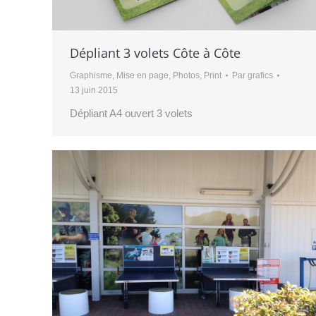
Dépliant 3 volets Côte à Côte
Graphisme
,
Mise en page
,
Photos
,
Print
Par
grafics
13 juin 2015
Dépliant A4 ouvert 3 volets